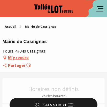
Aller
au
en
contenu
principal
es
Accueil
Mairie de Cassignas
Mairie de Cassignas
Tours, 47340 Cassignas
M'y rendre
Ajouter aux favoris
Partager
Ouverture et coordonnées
Horaires non définis
Voir les horaires
+33 5 53 95 71
▒▒