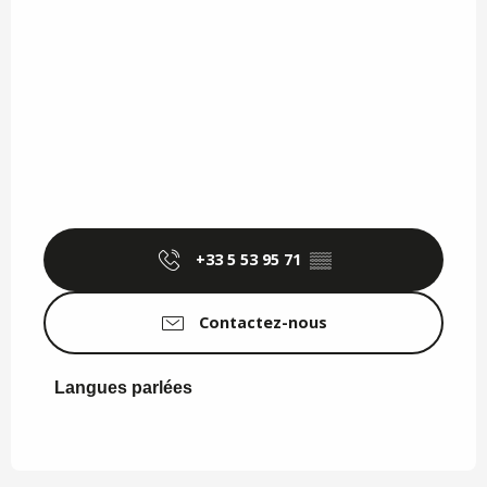
+33 5 53 95 71
▒▒
Contactez-nous
Langues parlées
Langues parlées