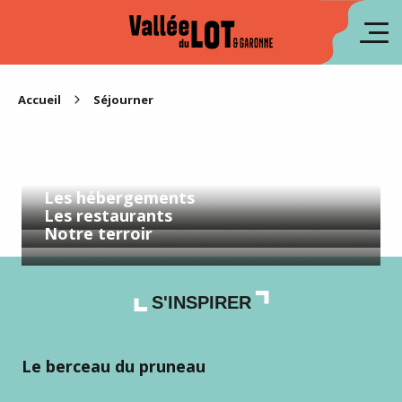
Aller
au
en
contenu
principal
es
Accueil
Séjourner
Les hébergements
Les restaurants
Notre terroir
S'INSPIRER
Le berceau du pruneau
Le