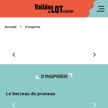
Aller
au
en
contenu
principal
es
Accueil
S’inspirer
Les Plus Beaux Villages de France en
Lot-et-Garonne
S'INSPIRER
Le berceau du pruneau
Le