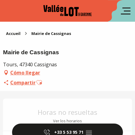
Aller
au
fr
contenu
principal
en
Accueil
Mairie de Cassignas
Mairie de Cassignas
Tours, 47340 Cassignas
Cómo llegar
Ajouter aux favoris
Compartir
Horarios y datos de contacto
Horas no resueltas
Ver los horarios
+33 5 53 95 71
▒▒