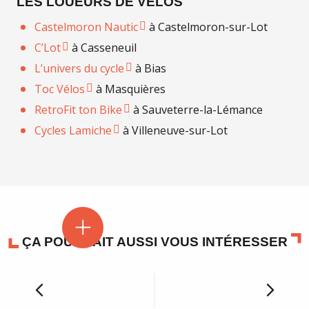
LES LOUEURS DE VÉLOS
Castelmoron Nautic
à Castelmoron-sur-Lot
C’Lot
à Casseneuil
L’univers du cycle
à Bias
Toc Vélos
à Masquières
RetroFit ton Bike
à Sauveterre-la-Lémance
Cycles Lamiche
à Villeneuve-sur-Lot
ÇA POURRAIT AUSSI VOUS INTÉRESSER
Les circuits de randonnée