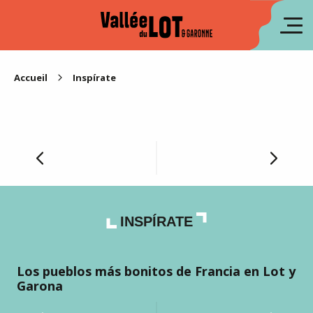
Aller
au
fr
contenu
principal
en
Accueil
Inspírate
Estoy aquí para el fin de semana
INSPÍRATE
Los pueblos más bonitos de Francia en Lot y
Fi
Garona