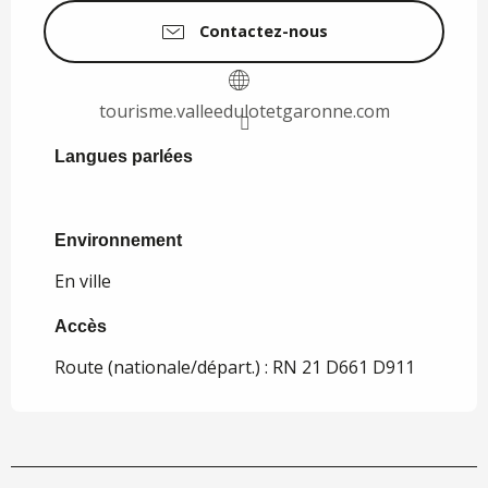
Contactez-nous
tourisme.valleedulotetgaronne.com
Langues parlées
Langues parlées
Environnement
Environnement
En ville
Accès
Accès
Route (nationale/départ.) : RN 21 D661 D911