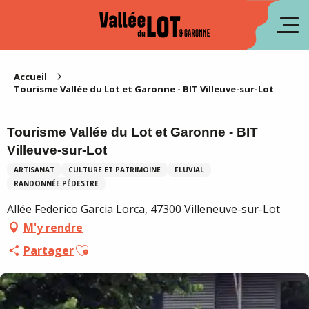
Aller
au
en
contenu
principal
es
Accueil
Tourisme Vallée du Lot et Garonne - BIT Villeuve-sur-Lot
Tourisme Vallée du Lot et Garonne - BIT
Villeuve-sur-Lot
ARTISANAT
CULTURE ET PATRIMOINE
FLUVIAL
RANDONNÉE PÉDESTRE
Allée Federico Garcia Lorca, 47300 Villeneuve-sur-Lot
M'y rendre
Ajouter aux favoris
Partager