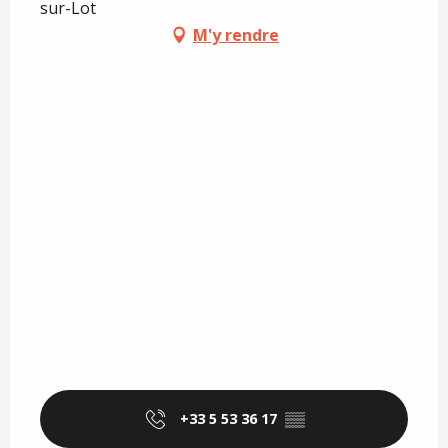
sur-Lot
M'y rendre
+33 5 53 36 17
▒▒