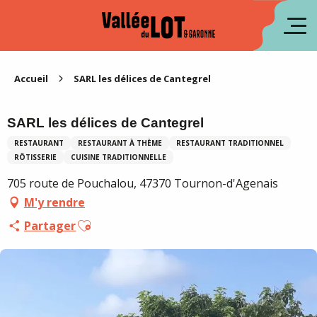
Aller
au
en
contenu
principal
es
Accueil
SARL les délices de Cantegrel
SARL les délices de Cantegrel
RESTAURANT
RESTAURANT À THÈME
RESTAURANT TRADITIONNEL
RÔTISSERIE
CUISINE TRADITIONNELLE
705 route de Pouchalou, 47370 Tournon-d'Agenais
M'y rendre
Ajouter aux favoris
Partager