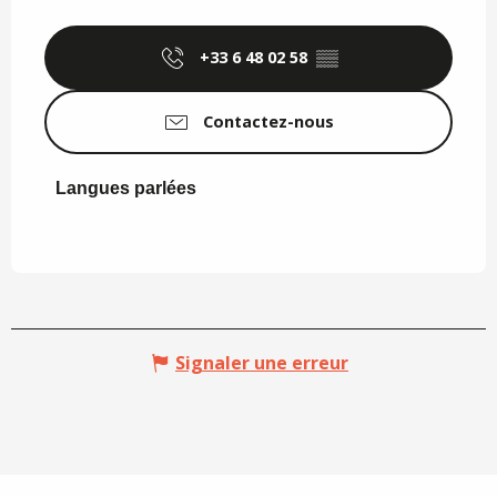
+33 6 48 02 58
▒▒
Contactez-nous
Langues parlées
Langues parlées
Signaler une erreur