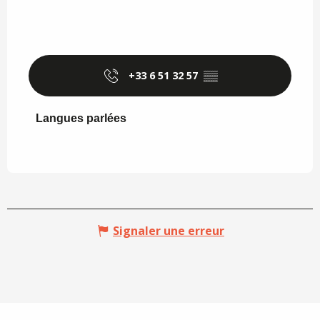
+33 6 51 32 57
▒▒
Langues parlées
Langues parlées
Signaler une erreur