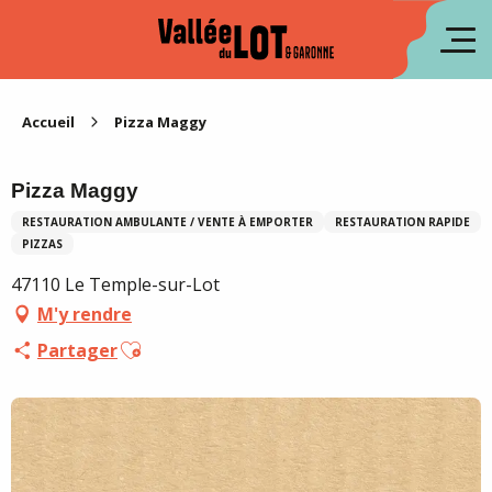
Aller
au
en
contenu
principal
es
Accueil
Pizza Maggy
Pizza Maggy
RESTAURATION AMBULANTE / VENTE À EMPORTER
RESTAURATION RAPIDE
PIZZAS
47110 Le Temple-sur-Lot
M'y rendre
Ajouter aux favoris
Partager