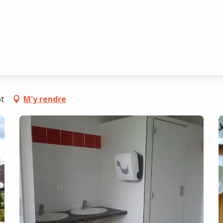
astelmoron
t
M'y rendre