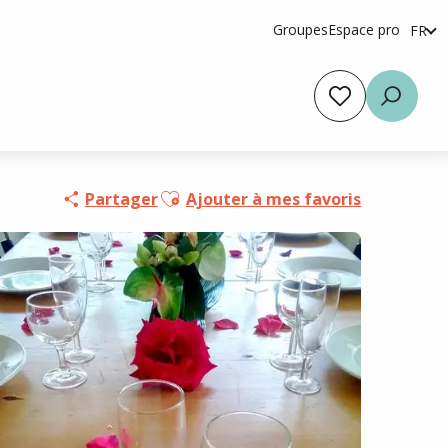
Groupes
Espace pro
FR
en
es
Voir les favoris
Reche
Ajouter aux favoris
Partager
Ajouter à mes favoris