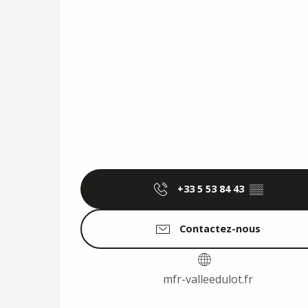
+33 5 53 84 43
▒▒
Contactez-nous
mfr-valleedulot.fr