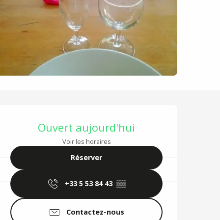
Ouverture et coordo
Ouvert aujourd'hui
Voir les horaires
Réserver
+33 5 53 84 43
▒▒
Contactez-nous