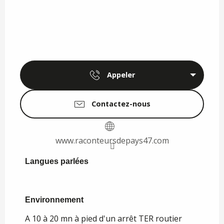
Appeler
Contactez-nous
www.raconteursdepays47.com
Langues parlées
Langues parlées
Environnement
Environnement
A 10 à 20 mn à pied d'un arrêt TER routier