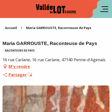
Aller
au
en
contenu
principal
es
Accueil
Maria GARROUSTE, Raconteuse de Pays
Maria GARROUSTE, Raconteuse de Pays
RACONTEURS DE PAYS
16 rue Carlane, 16 rue Carlane, 47140 Penne-d'Agenais
M'y rendre
Ajouter aux favoris
Partager