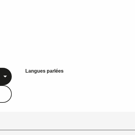
Langues parlées
Langues parlées