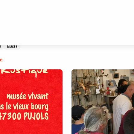
ique
E
MUSÉE
re