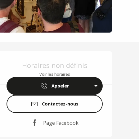
Ouverture et coordo
Horaires non définis
Voir les horaires
Appeler
Contactez-nous
Page Facebook