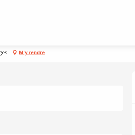
es
rges
M'y rendre