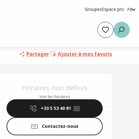
Groupes
Espace pro
FR
en
es
Voir les favoris
Reche
Ajouter aux favoris
Partager
Ajouter à mes favoris
Ouverture et coordo
Horaires non définis
Voir les horaires
+33 5 53 40 81
▒▒
Contactez-nous