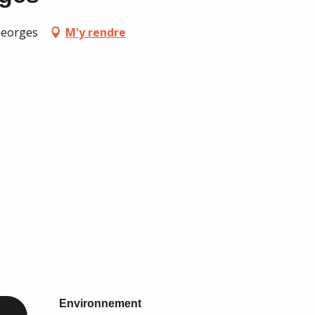
-Georges
M'y rendre
Environnement
Environnement