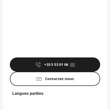
+33 5 53 01 06
▒▒
Contactez-nous
Langues parlées
Langues parlées