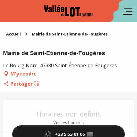
Aller
au
en
contenu
principal
es
Accueil
Mairie de Saint-Etienne-de-Fougères
Mairie de Saint-Etienne-de-Fougères
Le Bourg Nord, 47380 Saint-Étienne-de-Fougères
M'y rendre
Ajouter aux favoris
Partager
Ouverture et coordonnées
Horaires non définis
Voir les horaires
+33 5 53 01 06
▒▒