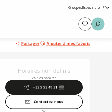
Groupes
Espace pro
FR
en
es
Voir les favoris
Reche
Ajouter aux favoris
Partager
Ajouter à mes favoris
Ouverture et coordo
Horaires non définis
Voir les horaires
+33 5 53 49 31
▒▒
Contactez-nous