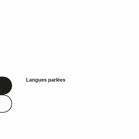
Langues parlées
Langues parlées