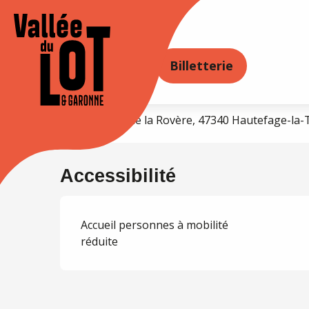
Aller
au
Accueil
Mairie de Hautefage la Tour
contenu
principal
ORER
SÉJOURNER
AGENDA
Billetterie
Mairie de Hautefage la
455 Aavenue de la Rovère, 47340 Hautefage-la-
Accessibilité
Accueil personnes à mobilité
réduite