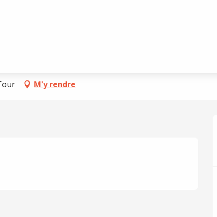
 Tour
Tour
M'y rendre