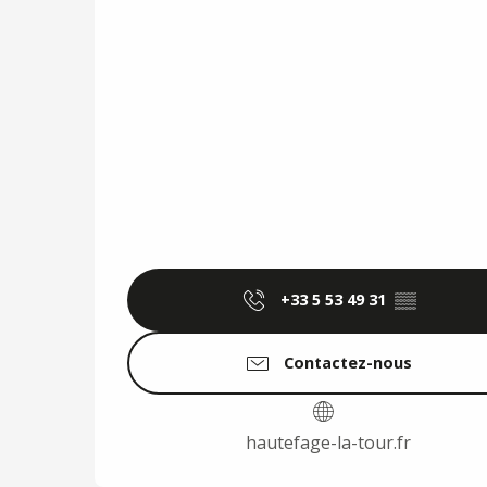
+33 5 53 49 31
▒▒
Contactez-nous
hautefage-la-tour.fr