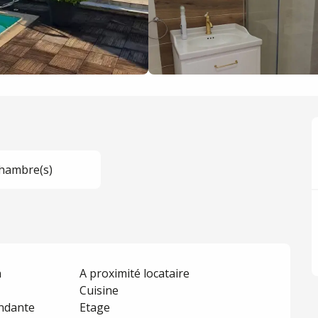
hambre(s)
n
A proximité locataire
Cuisine
ndante
Etage