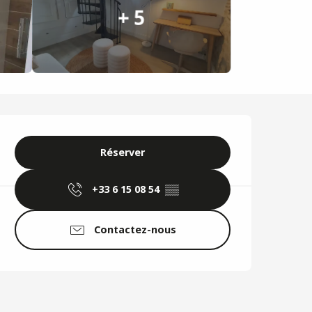
+ 5
Ouverture et coordo
Réserver
+33 6 15 08 54
▒▒
Contactez-nous