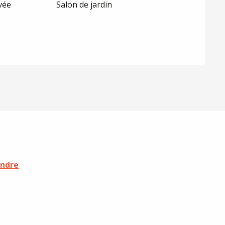
vée
Salon de jardin
endre