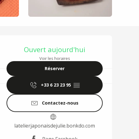
Ouverture et coordo
Ouvert aujourd'hui
Voir les horaires
Réserver
+33 6 23 23 95
▒▒
Contactez-nous
latelierjaponaisdejulie.bonkdo.com
Page Facebook