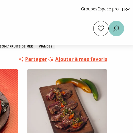
Groupes
Espace pro
FR
en
es
Voir les favoris
Reche
SON / FRUITS DE MER
VIANDES
Ajouter aux favoris
Partager
Ajouter à mes favoris