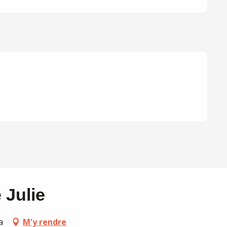
 Julie
a
M'y rendre