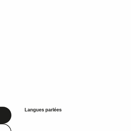
Langues parlées
Langues parlées