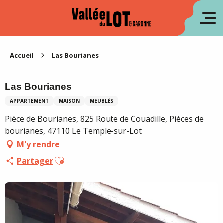
Aller
au
en
contenu
principal
es
Accueil
Las Bourianes
Las Bourianes
APPARTEMENT
MAISON
MEUBLÉS
Pièce de Bourianes, 825 Route de Couadille, Pièces de
bourianes, 47110 Le Temple-sur-Lot
M'y rendre
Ajouter aux favoris
Partager