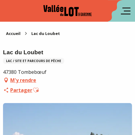
Aller
au
en
contenu
principal
es
Accueil
Lac du Loubet
Lac du Loubet
LAC / SITE ET PARCOURS DE PÊCHE
47380 Tombebœuf
M'y rendre
Ajouter aux favoris
Partager