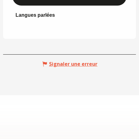
Langues parlées
Langues parlées
Signaler une erreur