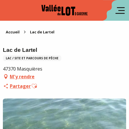
Aller
au
en
contenu
principal
es
Accueil
Lac de Lartel
Lac de Lartel
LAC / SITE ET PARCOURS DE PÊCHE
47370 Masquières
M'y rendre
Ajouter aux favoris
Partager