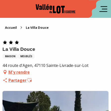
Aller
au
en
contenu
principal
es
Accueil
La Villa Douce
La Villa Douce
MAISON
MEUBLÉS
44 route d'Agen, 47110 Sainte-Livrade-sur-Lot
M'y rendre
Ajouter aux favoris
Partager