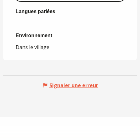
Langues parlées
Langues parlées
Environnement
Environnement
Dans le village
Signaler une erreur