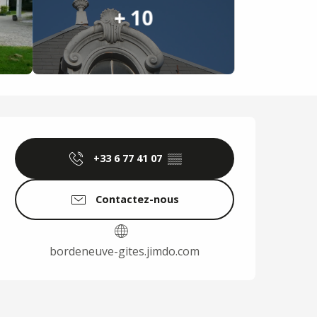
+ 10
Ouverture et coordo
+33 6 77 41 07
▒▒
Contactez-nous
bordeneuve-gites.jimdo.com