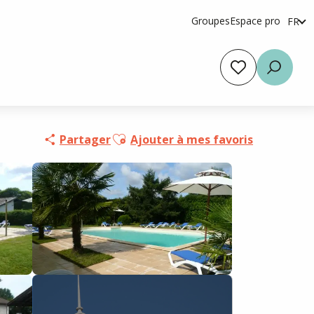
Groupes
Espace pro
FR
en
es
Voir les favoris
Reche
Ajouter aux favoris
Partager
Ajouter à mes favoris