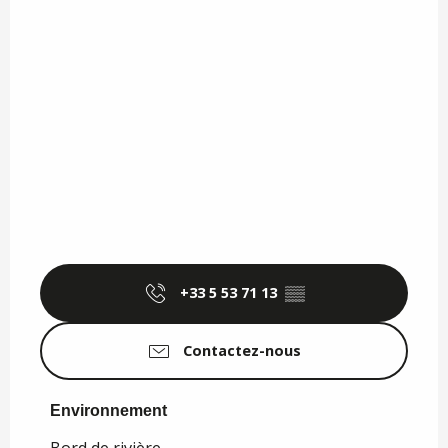
+33 5 53 71 13
▒▒
Contactez-nous
Environnement
Environnement