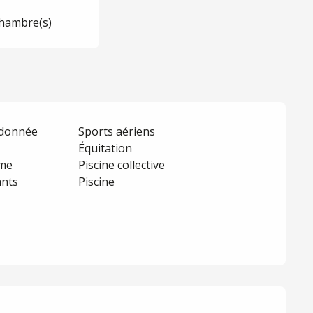
hambre(s)
ndonnée
Sports aériens
Équitation
rme
Piscine collective
ants
Piscine
tions