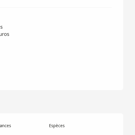
os
euros
ances
Espèces