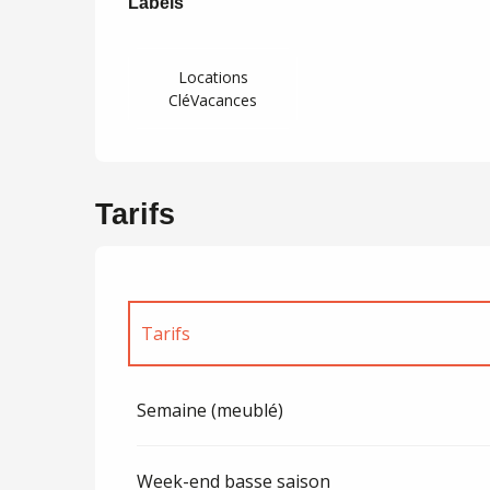
Labels
Labels
Locations
CléVacances
Tarifs
Tarifs
Tarifs 2027
Semaine (meublé)
Week-end basse saison