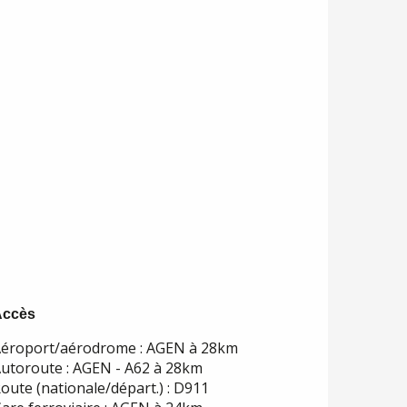
Accès
Accès
éroport/aérodrome : AGEN à 28km
utoroute : AGEN - A62 à 28km
oute (nationale/départ.) : D911