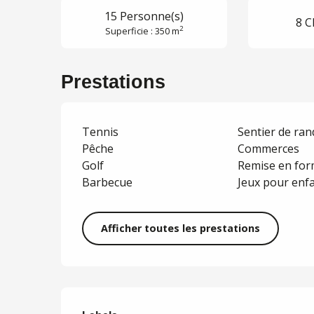
15 Personne(s)
8 C
2
Superficie : 350 m
Prestations
Tennis
Sentier de ra
Pêche
Commerces
Golf
Remise en fo
Barbecue
Jeux pour enf
Afficher toutes les prestations
Offres de presta