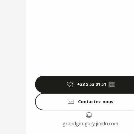
+33 5 53 01 51
▒▒
Contactez-nous
grandgitegary.jimdo.com