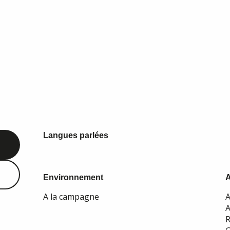
Langues parlées
Langues parlées
Environnement
Environnement
A la campagne
A
A
R