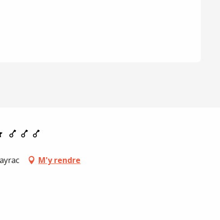
mayrac
M'y rendre