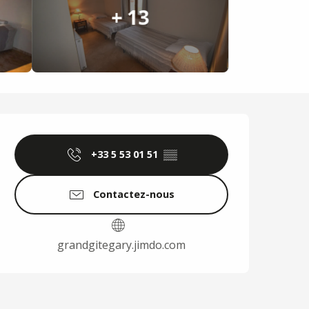
+ 13
Ouverture et coordo
+33 5 53 01 51
▒▒
Contactez-nous
grandgitegary.jimdo.com