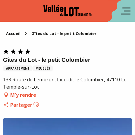
Aller
au
en
contenu
principal
es
Accueil
Gîtes du Lot - le petit Colombier
Gîtes du Lot - le petit Colombier
APPARTEMENT
MEUBLÉS
133 Route de Lembrun, Lieu-dit le Colombier, 47110 Le
Temple-sur-Lot
M'y rendre
Ajouter aux favoris
Partager