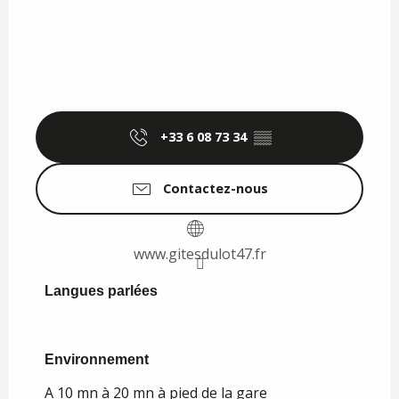
+33 6 08 73 34
▒▒
Contactez-nous
www.gitesdulot47.fr
Langues parlées
Langues parlées
Environnement
Environnement
A 10 mn à 20 mn à pied de la gare