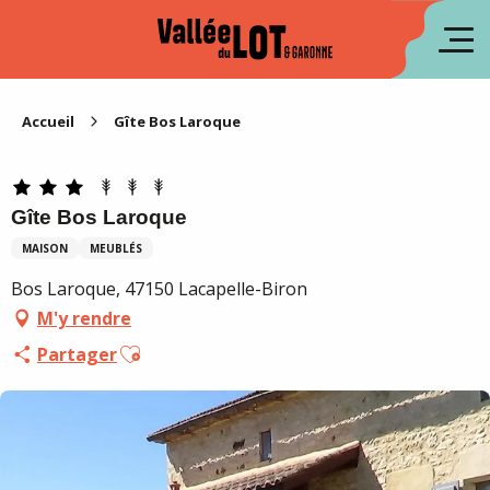
Aller
au
en
contenu
principal
es
Accueil
Gîte Bos Laroque
Gîte Bos Laroque
MAISON
MEUBLÉS
Bos Laroque, 47150 Lacapelle-Biron
M'y rendre
Ajouter aux favoris
Partager