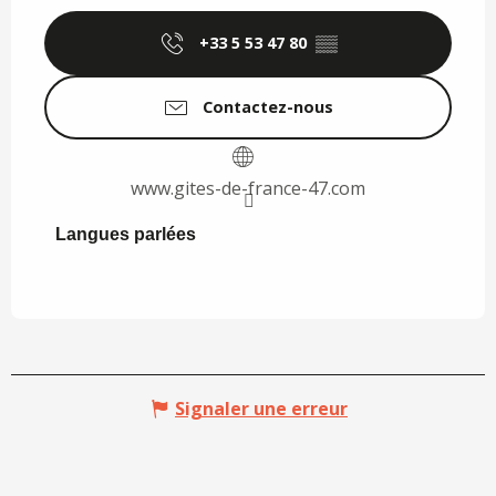
+33 5 53 47 80
▒▒
Contactez-nous
www.gites-de-france-47.com
Langues parlées
Langues parlées
Signaler une erreur