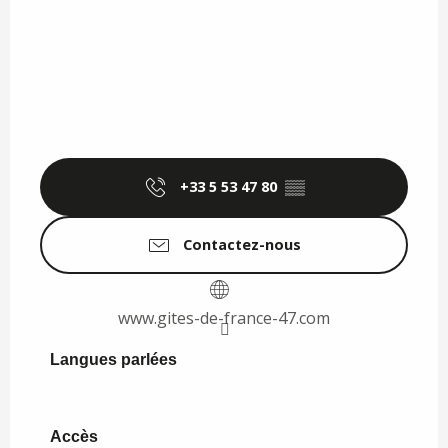
+33 5 53 47 80
▒▒
Contactez-nous
www.gites-de-france-47.com
Langues parlées
Langues parlées
Accès
Accès