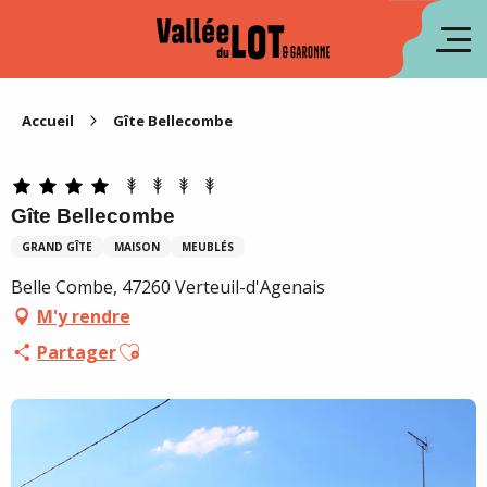
Aller
au
en
contenu
principal
es
Accueil
Gîte Bellecombe
Gîte Bellecombe
GRAND GÎTE
MAISON
MEUBLÉS
Belle Combe, 47260 Verteuil-d'Agenais
M'y rendre
Ajouter aux favoris
Partager