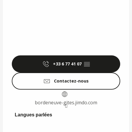
+33 6 77 41 07
▒▒
Contactez-nous
bordeneuve-gites.jimdo.com
Langues parlées
Langues parlées