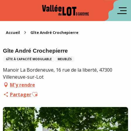
Aller
au
en
contenu
principal
es
Accueil
Gîte André Crochepierre
Gîte André Crochepierre
GÎTE À CAPACITÉ MODULABLE
MEUBLÉS
Manoir La Bordeneuve, 16 rue de la liberté, 47300
Villeneuve-sur-Lot
M'y rendre
Ajouter aux favoris
Partager