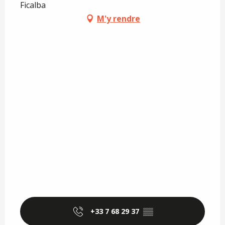
Ficalba
M'y rendre
+33 7 68 29 37
▒▒