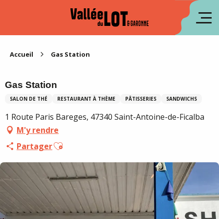
Aller
au
en
contenu
principal
es
Accueil
Gas Station
Gas Station
SALON DE THÉ
RESTAURANT À THÈME
PÂTISSERIES
SANDWICHS
1 Route Paris Bareges, 47340 Saint-Antoine-de-Ficalba
M'y rendre
Ajouter aux favoris
Partager