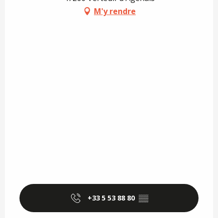
M'y rendre
+33 5 53 88 80
▒▒