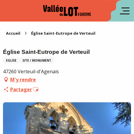
Aller
au
en
contenu
principal
es
Accueil
Église Saint-Eutrope de Verteuil
Église Saint-Eutrope de Verteuil
EGLISE
SITE / MONUMENT
47260 Verteuil-d'Agenais
M'y rendre
Ajouter aux favoris
Partager