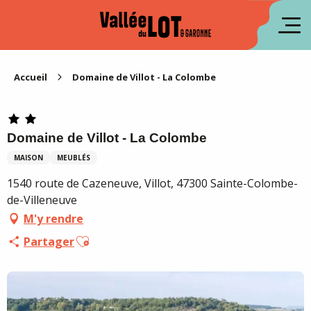
Aller
au
en
contenu
principal
es
Accueil
Domaine de Villot - La Colombe
Domaine de Villot - La Colombe
MAISON
MEUBLÉS
1540 route de Cazeneuve, Villot, 47300 Sainte-Colombe-
de-Villeneuve
M'y rendre
Ajouter aux favoris
Partager