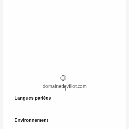
domainedevillot.com
Langues parlées
Langues parlées
Environnement
Environnement