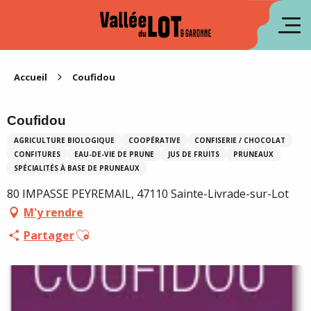
Aller
au
en
contenu
principal
es
Accueil
Coufidou
Coufidou
AGRICULTURE BIOLOGIQUE
COOPÉRATIVE
CONFISERIE / CHOCOLAT
CONFITURES
EAU-DE-VIE DE PRUNE
JUS DE FRUITS
PRUNEAUX
SPÉCIALITÉS À BASE DE PRUNEAUX
80 IMPASSE PEYREMAIL, 47110 Sainte-Livrade-sur-Lot
M'y rendre
Ajouter aux favoris
Partager