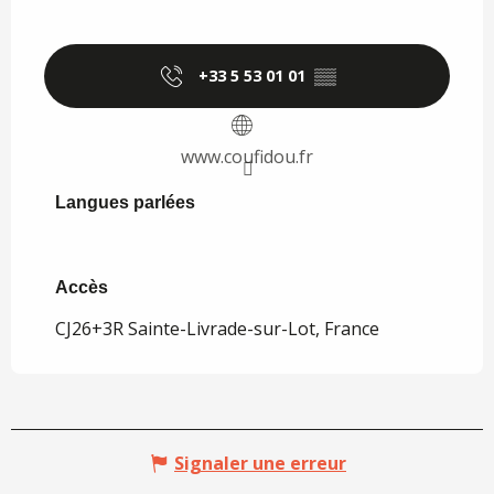
+33 5 53 01 01
▒▒
www.coufidou.fr
Langues parlées
Langues parlées
Accès
Accès
CJ26+3R Sainte-Livrade-sur-Lot, France
Signaler une erreur