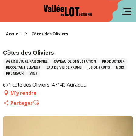
Aller
au
en
contenu
principal
es
Accueil
Côtes des Oliviers
Côtes des Oliviers
AGRICULTURE RAISONNÉE
CAVEAU DE DÉGUSTATION
PRODUCTEUR
RÉCOLTANT ÉLEVEUR
EAU-DE-VIE DE PRUNE
JUS DE FRUITS
NOIX
PRUNEAUX
VINS
671 côte des Oliviers, 47140 Auradou
M'y rendre
Ajouter aux favoris
Partager