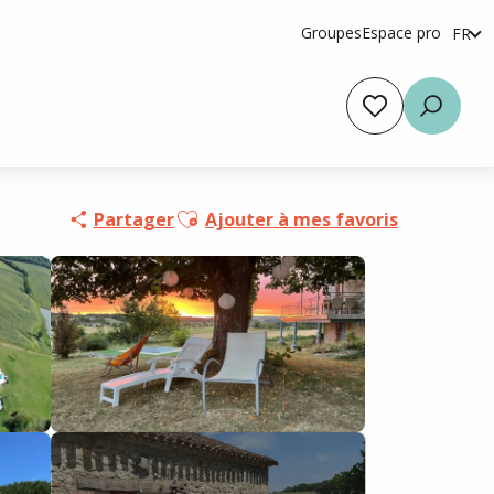
Groupes
Espace pro
FR
en
es
Voir les favoris
Reche
Ajouter aux favoris
Partager
Ajouter à mes favoris