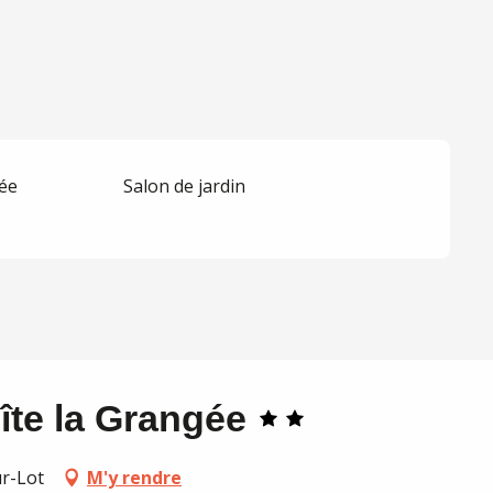
gée
Salon de jardin
te la Grangée
r-Lot
M'y rendre