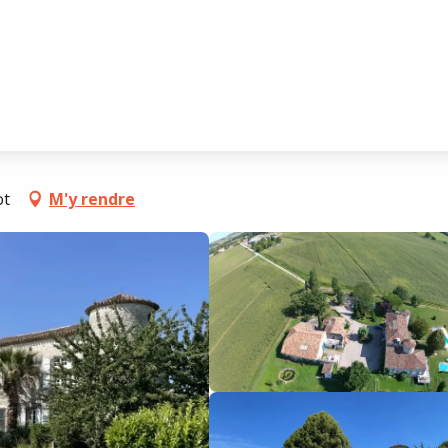
e la Grangée
ot
M'y rendre