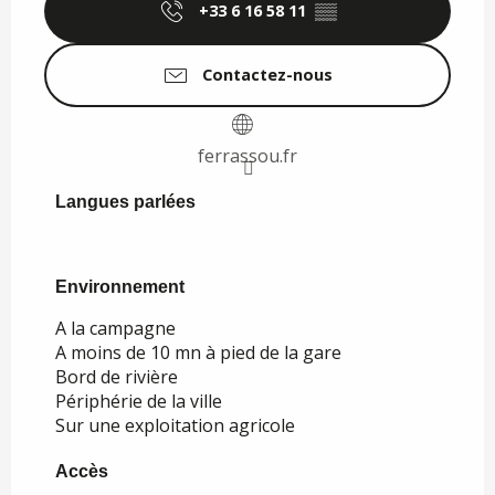
+33 6 16 58 11
▒▒
Contactez-nous
ferrassou.fr
Langues parlées
Langues parlées
Environnement
Environnement
A la campagne
A moins de 10 mn à pied de la gare
Bord de rivière
Périphérie de la ville
Sur une exploitation agricole
Accès
Accès