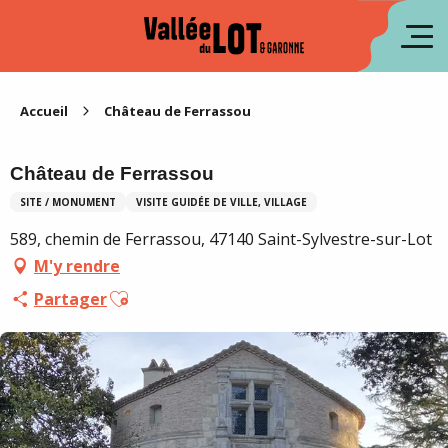
Aller
au
en
contenu
principal
es
Accueil
Château de Ferrassou
Château de Ferrassou
SITE / MONUMENT
VISITE GUIDÉE DE VILLE, VILLAGE
589, chemin de Ferrassou, 47140 Saint-Sylvestre-sur-Lot
M'y rendre
Ajouter aux favoris
Partager