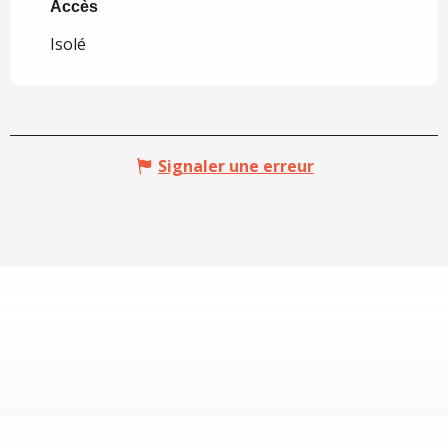
Accès
Accès
Isolé
Signaler une erreur