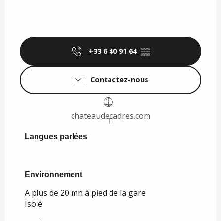
+33 6 40 91 64
▒▒
Contactez-nous
chateaudecadres.com
Langues parlées
Langues parlées
Environnement
Environnement
A plus de 20 mn à pied de la gare
Isolé