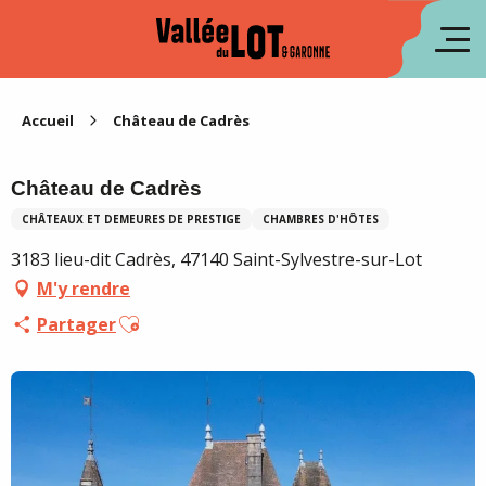
Aller
au
en
contenu
principal
es
Accueil
Château de Cadrès
Château de Cadrès
CHÂTEAUX ET DEMEURES DE PRESTIGE
CHAMBRES D'HÔTES
3183 lieu-dit Cadrès, 47140 Saint-Sylvestre-sur-Lot
M'y rendre
Ajouter aux favoris
Partager