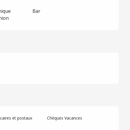
nique
Bar
union
aires et postaux
Chèques Vacances