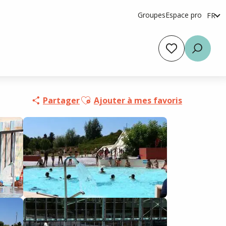
Groupes
Espace pro
FR
en
es
Voir les favoris
Reche
Ajouter aux favoris
Partager
Ajouter à mes favoris