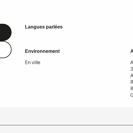
Langues parlées
Langues parlées
Environnement
Environnement
En ville
A
A
R
R
G