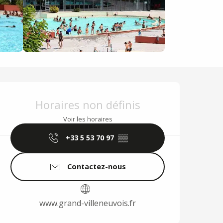
Ouverture et coordo
Horaires non définis
Voir les horaires
+33 5 53 70 97
▒▒
Contactez-nous
www.grand-villeneuvois.fr