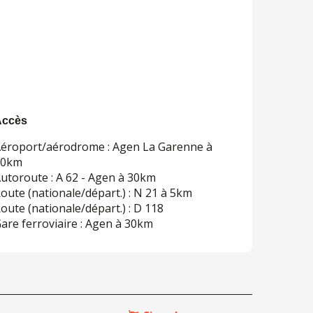
Accès
Accès
éroport/aérodrome : Agen La Garenne à
30km
utoroute : A 62 - Agen à 30km
oute (nationale/départ.) : N 21 à 5km
oute (nationale/départ.) : D 118
are ferroviaire : Agen à 30km