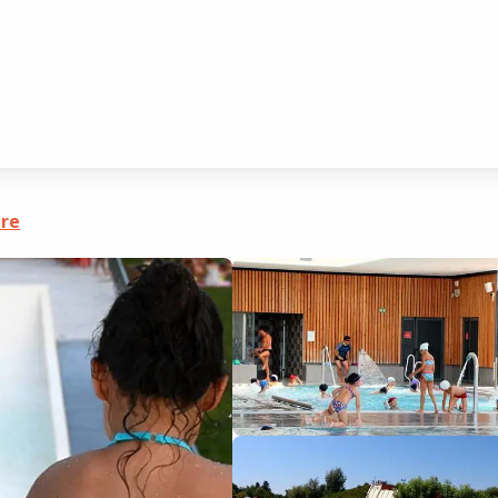
albentre
dre