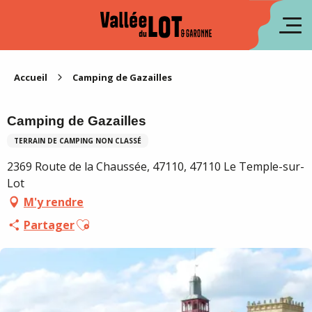
Aller
au
en
contenu
principal
es
Accueil
Camping de Gazailles
Camping de Gazailles
TERRAIN DE CAMPING NON CLASSÉ
2369 Route de la Chaussée, 47110, 47110 Le Temple-sur-
Lot
M'y rendre
Ajouter aux favoris
Partager