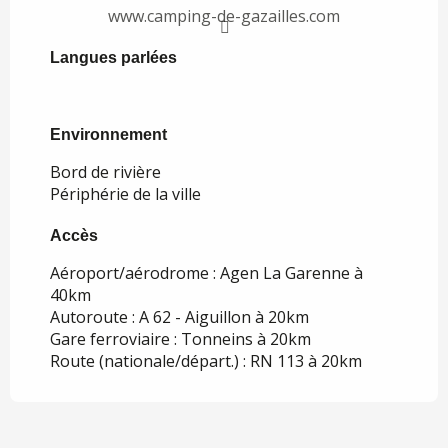
www.camping-de-gazailles.com
Langues parlées
Langues parlées
Environnement
Environnement
Bord de rivière
Périphérie de la ville
Accès
Accès
Aéroport/aérodrome : Agen La Garenne à
40km
Autoroute : A 62 - Aiguillon à 20km
Gare ferroviaire : Tonneins à 20km
Route (nationale/départ.) : RN 113 à 20km