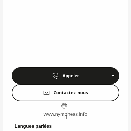
Appeler
Contactez-nous
www.nympheas.info
Langues parlées
Langues parlées