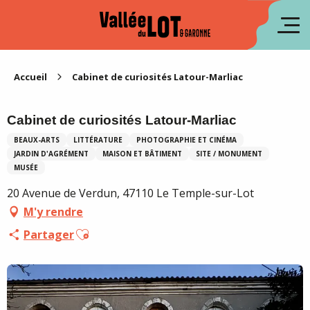
Aller
au
en
contenu
principal
es
Accueil
Cabinet de curiosités Latour-Marliac
Cabinet de curiosités Latour-Marliac
BEAUX-ARTS
LITTÉRATURE
PHOTOGRAPHIE ET CINÉMA
JARDIN D'AGRÉMENT
MAISON ET BÂTIMENT
SITE / MONUMENT
MUSÉE
20 Avenue de Verdun, 47110 Le Temple-sur-Lot
M'y rendre
Ajouter aux favoris
Partager