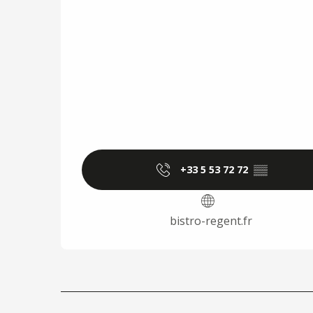
+33 5 53 72 72
▒▒
bistro-regent.fr