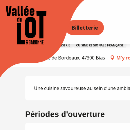
Aller
au
Accueil
Bistro Régent
contenu
principal
ORER
SÉJOURNER
AGENDA
Billetterie
Bistro Régent
RESTAURANT
BRASSERIE
CUISINE RÉGIONALE FRANÇAISE
964 Avenue de Bordeaux, 47300 Bias
M'y r
Description
Une cuisine savoureuse au sein d’une ambia
Périodes d'ouverture