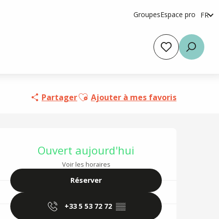
Groupes
Espace pro
FR
en
es
Voir les favoris
Reche
Ajouter aux favoris
Partager
Ajouter à mes favoris
Ouverture et coordo
Ouvert aujourd'hui
Voir les horaires
Réserver
+33 5 53 72 72
▒▒