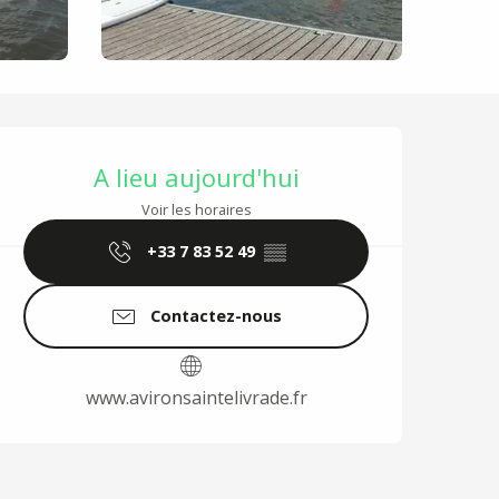
Ouverture et coordo
A lieu aujourd'hui
Voir les horaires
+33 7 83 52 49
▒▒
Contactez-nous
www.avironsaintelivrade.fr