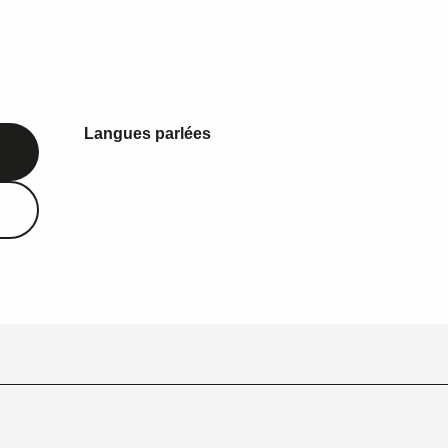
Langues parlées
Langues parlées