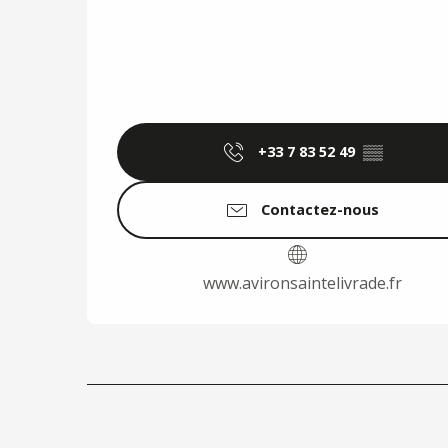
+33 7 83 52 49
▒▒
Contactez-nous
www.avironsaintelivrade.fr