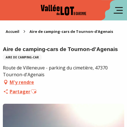
Aller
au
en
contenu
principal
es
Accueil
Aire de camping-cars de Tournon-d'Agenais
Aire de camping-cars de Tournon-d'Agenais
AIRE DE CAMPING-CAR
Route de Villeneuve - parking du cimetière, 47370
Tournon-d'Agenais
M'y rendre
Ajouter aux favoris
Partager