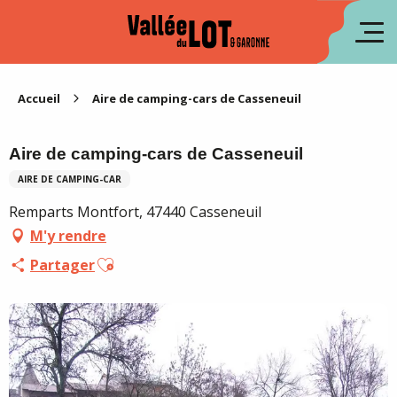
Aller
au
en
contenu
principal
es
Accueil
Aire de camping-cars de Casseneuil
Aire de camping-cars de Casseneuil
AIRE DE CAMPING-CAR
Remparts Montfort, 47440 Casseneuil
M'y rendre
Ajouter aux favoris
Partager