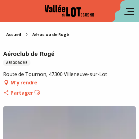
Aller
au
en
contenu
principal
es
Accueil
Aéroclub de Rogé
Aéroclub de Rogé
AÉRODROME
Route de Tournon, 47300 Villeneuve-sur-Lot
M'y rendre
Ajouter aux favoris
Partager