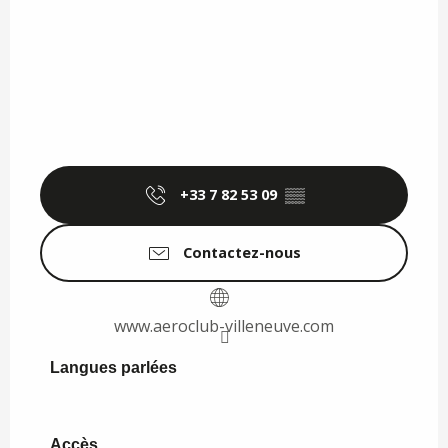
+33 7 82 53 09
▒▒
Contactez-nous
www.aeroclub-villeneuve.com
Langues parlées
Langues parlées
Accès
Accès