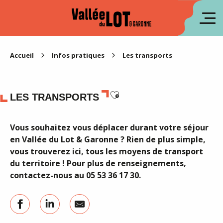
Aller
au
en
contenu
principal
es
Accueil
Infos pratiques
Les transports
Ajouter aux favoris
LES TRANSPORTS
Vous souhaitez vous déplacer durant votre séjour
en Vallée du Lot & Garonne ? Rien de plus simple,
vous trouverez ici, tous les moyens de transport
du territoire ! Pour plus de renseignements,
contactez-nous au 05 53 36 17 30.