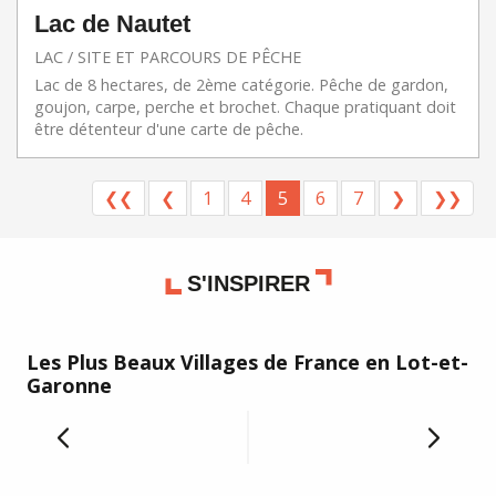
Lac de Nautet
LAC / SITE ET PARCOURS DE PÊCHE
Lac de 8 hectares, de 2ème catégorie. Pêche de gardon,
goujon, carpe, perche et brochet. Chaque pratiquant doit
être détenteur d'une carte de pêche.
❮❮
❮
1
4
5
6
7
❯
❯❯
S'INSPIRER
Les Plus Beaux Villages de France en Lot-et-
Qu
Garonne