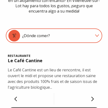
en un alojamiento con encanto? En Villeneuve-sur-
Lot hay para todos los gustos, ¡seguro que
encuentra algo a su medida!
¿Dónde comer?
¿Dónde dormir?
RESTAURANTE
RES
Le Café Cantine
Che
¿Qué puedo hacer?
Le Café Cantine est un lieu de rencontre, il est
En u
ouvert le midi et propose une restauration saine
coci
Agenda
avec des produits 100% frais et de saison issus de
priv
l'agriculture biologique...
com