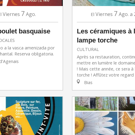
7
7
Viernes
Ago.
Viernes
Ago.
a 
l
El
poulet basquaise
Les céramiques à 
lampe torche
OCALES
lo a la vasca amenizada por
CULTURAL
hantal. Reserva obligatoria.
Après sa restauration, conti
-d'Agenais
mettre en lumière le domaine
! Mais cette année, ce sera à
torche ! Affûtez votre regard s
Bias