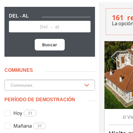
161
r
DEL - AL
La opció
Buscar
COMMUNES
PERÍODO DE DEMOSTRACIÓN
Hoy
31
Vi
El
Mañana
31