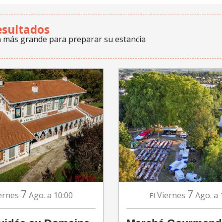
esultados
n más grande para preparar su estancia
7
7
ernes
Ago.
a 10:00
Viernes
Ago.
a 
El