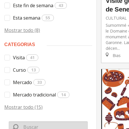
Visite 
Este fin de semana
43
de Sene
Esta semana
55
CULTURAL
Surnommé « 
Mostrar todo (8)
le Domaine 
monument at
Garonne. La
CATEGORIAS
décen...
Bias
Visita
41
Curso
13
Mercado
33
Mercado tradicional
14
Mostrar todo (15)