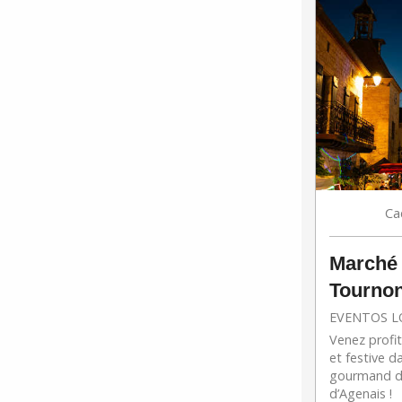
Ca
Marché
Tournon
EVENTOS L
Venez profit
et festive d
gourmand de
d’Agenais !