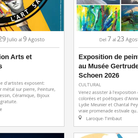
29
9
7
23
Julio
Agosto
Agos
al
Del
al
ion Arts et
Exposition de pein
s
au Musée Gertrud
Schoen 2026
e d'artistes exposent:
CULTURAL
r métal sur pierre, Peinture,
Venez assister à l'exposition
essin, Céramique, Bijoux
colorées et poétiques d'Anni
 gratuite.
Lydie Meunier et Chantal Pey
te
vraie promenade estivale qu..
Laroque-Timbaut