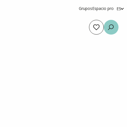
Grupos
Espacio pro
ES
fr
en
Voir les favoris
Busca