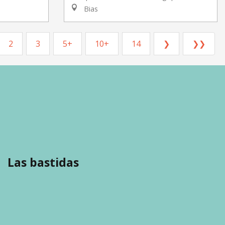
Bias
2
3
5+
10+
14
❯
❯❯
Las bastidas