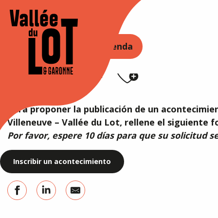
Aller
au
Accueil
Agenda
contenu
principal
ORE
PERMANEZCA EN
Agenda
AGENDA
Ajouter
Para proponer la publicación de un acontecimie
Villeneuve – Vallée du Lot, rellene el siguiente 
Por favor, espere 10 días para que su solicitud 
Inscribir un acontecimiento