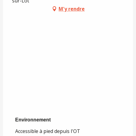
sur-Lot
M'y rendre
Environnement
Environnement
Accessible à pied depuis l'OT