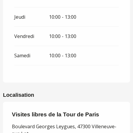
Du
14 juillet 2026
au
18 juillet 2026
Jeudi
10:00 - 13:00
Du
21 juillet 2026
au
25 juillet 2026
Vendredi
10:00 - 13:00
Du
28 juillet 2026
au
1 août 2026
Samedi
10:00 - 13:00
Du
11 août 2026
au
15 août 2026
Du
18 août 2026
au
22 août 2026
Localisation
Du
25 août 2026
au
29 août 2026
Visites libres de la Tour de Paris
Boulevard Georges Leygues, 47300 Villeneuve-