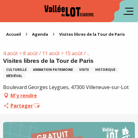
Aller
au
en
contenu
principal
es
Accueil
Agenda
Visites libres de la Tour de Paris
4 août > 8 août / 11 août > 15 août / ...
Visites libres de la Tour de Paris
CULTURELLE
ANIMATION PATRIMOINE
VISITE
HISTORIQUE
MÉDIÉVAL
Boulevard Georges Leygues, 47300 Villeneuve-sur-Lot
M'y rendre
Ajouter aux favoris
Partager