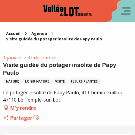
Aller
au
en
contenu
principal
es
Accueil
Agenda
Visite guidée du potager insolite de Papy Paulo
1 janvier > 31 décembre
Visite guidée du potager insolite de Papy
Paulo
NATURE
LOISIR NATURE
VISITE
FLEURS PLANTES
Le potager insolite de Papy Paulo, 41 Chemin Guillou,
47110 Le Temple-sur-Lot
M'y rendre
Ajouter aux favoris
Partager